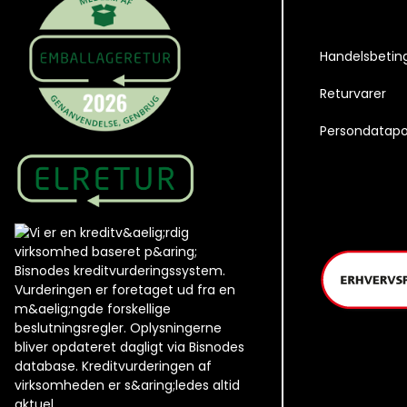
Handelsbetin
Returvarer
Persondatapol