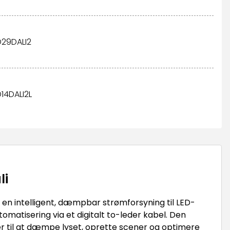
D29DALI2
D14DALI2L
li
r en intelligent, dæmpbar strømforsyning til LED-
tomatisering via et digitalt to-leder kabel. Den
r til at dæmpe lyset, oprette scener og optimere