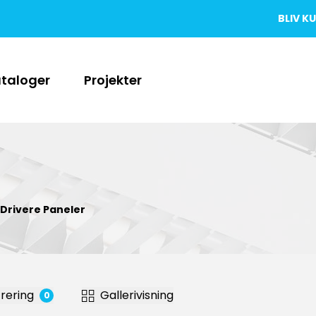
BLIV K
taloger
Projekter
 Drivere Paneler
trer
ing
Gallerivisning
0