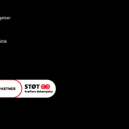
gelser
itik