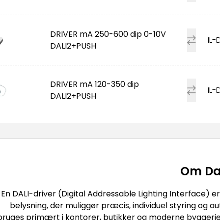
DRIVER mA 250-600 dip 0-10V
IL-
DALI2+PUSH
DRIVER mA 120-350 dip
IL-
DALI2+PUSH
Om
Da
En DALI-driver (Digital Addressable Lighting Interface) e
belysning, der muliggør præcis, individuel styring og au
bruges primært i kontorer, butikker og moderne byggerie