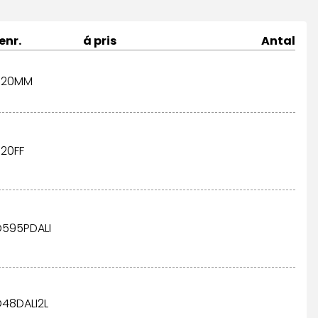
enr.
á pris
Antal
-S20MM
S20FF
D595PDALI
D48DALI2L