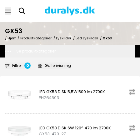
GX53
/ Hjem /
Produktkategorier
/
Lyskilder
/
Led Lyskilder
/
Gx53
Se produktkategorier
Filtrer
0
Gallerivisning
LED GX53 DISK 5,5W 500 lm 2700K
PH264503
LED GX53 DISK 6W 120° 470 lm 2700K
GX53-470-27