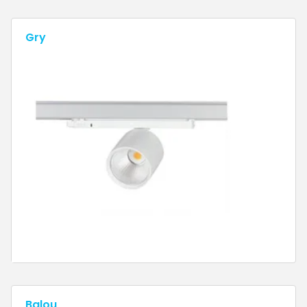
Gry
Balou