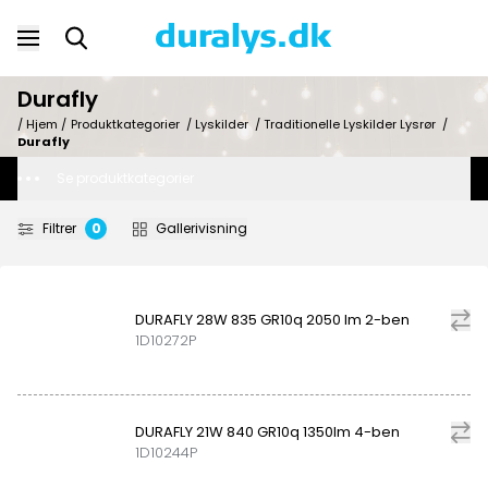
Durafly
/ Hjem /
Produktkategorier
/
Lyskilder
/
Traditionelle Lyskilder Lysrør
/
Durafly
Se produktkategorier
Filtrer
0
Gallerivisning
DURAFLY 28W 835 GR10q 2050 lm 2-ben
1D10272P
DURAFLY 21W 840 GR10q 1350lm 4-ben
1D10244P