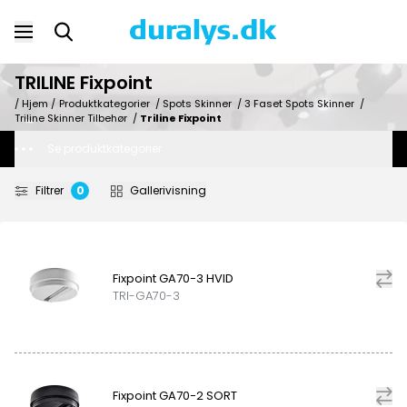
TRILINE Fixpoint
/ Hjem /
Produktkategorier
/
Spots Skinner
/
3 Faset Spots Skinner
/
Triline Skinner Tilbehør
/
Triline Fixpoint
Se produktkategorier
Filtrer
0
Gallerivisning
Fixpoint GA70-3 HVID
TRI-GA70-3
Fixpoint GA70-2 SORT