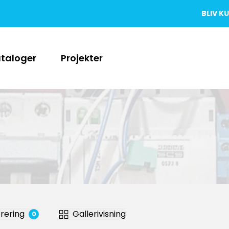
BLIV K
taloger
Projekter
trer
ing
Gallerivisning
0