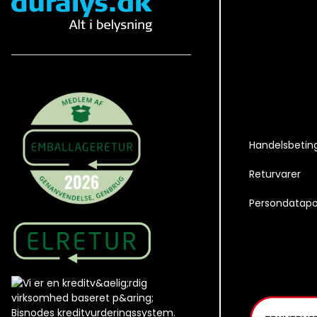
Handelsbetin
Returvarer
Persondatapol