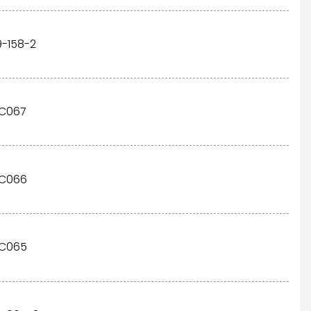
9-158-2
C067
C066
C065