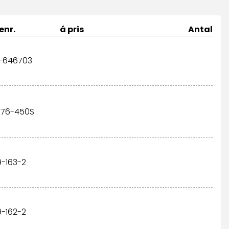
enr.
á pris
Antal
-646703
-76-450S
9-163-2
9-162-2